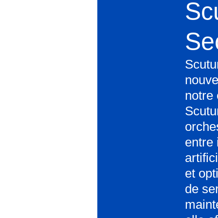
Sc
Sec
Scutu
nouve
notre 
Scutu
orches
entre
artifi
et opt
de se
maint