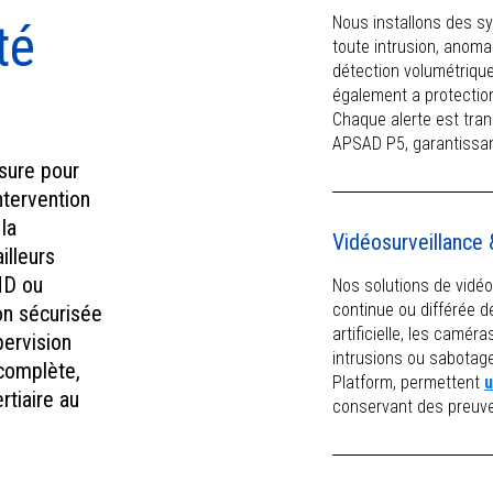
Scutum, Shielding your
Nous installons des s
té
future — parce que la
toute intrusion, anomal
sécurité d’aujourd’hui
détection volumétrique
construit la sérénité de
également
a protectio
demain.
Chaque alerte est tran
APSAD P5, garantissan
sure pour
intervention
la
Vidéosurveillance 
illeurs
 HD ou
Nos solutions de vidé
continue ou différée de
on sécurisée
artificielle, les cam
pervision
intrusions ou sabotage
 complète,
Platform, permettent
u
rtiaire au
conservant des preuves