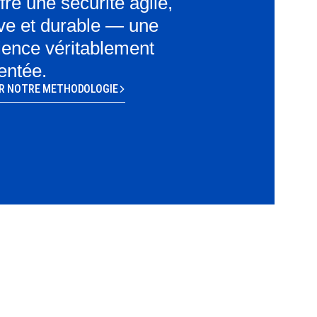
ffre une sécurité agile,
ive et durable — une
ience véritablement
ntée.
R NOTRE METHODOLOGIE