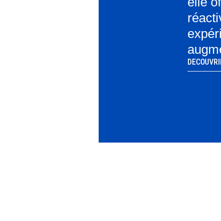
elle o
réact
expér
augme
DECOUVRI