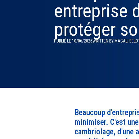
entreprise 
24h/24 grâce à une
Scutum accompagne les
et marchandises
centralisée en temps r
Platform de Scutum
actifs immobiliers
surveillance électronique
entreprises en Europe et
grâce à nos 5 centres
propose une offre com
vols, intrusions, i
fiable et connectée.
aux États-Unis avec des
télésurveillance APSAD
de services de digital
et sinistres.
protéger so
solutions de sécurité qui
monitoring et de
boostent leur réussite et
maintenance/télémain
protègent leur avenir.
intelligente.
PUBLIÉ LE 10/06/2026
WRITTEN BY MAGALI BELO
Beaucoup d'entrepri
minimiser. C'est une 
cambriolage, d'une a