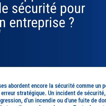
de sécurité pour
EXP
MOTUL
RUNGIS
éel
 face aux
pour protéger vos équipes,
le plus : les biens, les
en toutes circonstances
collaborateurs travaillant
construction d’un avenir
décisions stratégiques en
surveill
dirigean
 de
plète
ncendies
vos bâtiments et assurer la
infrastructures et les
grâce à des solutions
seuls ou en zones à risque
plus sûr, au cœur d’un
toute sécurité.
vos outi
transmet
 P5.
continuité de vos activités.
personnes. Notre mission
connectées, réactives et
grâce à des dispositifs
groupe international
protège
leur ent
n entreprise ?
est claire — fournir des
humaines.
connectés de
reconnu pour son
24/7.
domaines
tenance
services de sûreté et de
géolocalisation et d’alerte
excellence en sécurité.
électroni
sécurité qui anticipent les
SOS reliés à nos centres de
de la pr
T
risques d’aujourd’hui et de
télésurveillance APSAD P5.
des syst
demain. Grâce à une
En cas d’incident (chute,
stratégie fondée sur
agression, absence de
l’innovation, une offre à
mouvement), une alerte
360° et un engagement
automatique 24/7 est
constant d’excellence,
immédiatement traitée par
nous construisons un
nos opérateurs, qui
véritable bouclier (“Shield”)
déclenchent les secours ou
autour de nos clients. Nos
l’intervention sur site.
solutions agiles, renforcées
par notre Smart Security
ses abordent encore la sécurité comme un 
Platform, permettent une
gestion préventive et
erreur stratégique. Un incident de sécurité, 
intelligente des risques,
garantissant une protection
gression, d'un incendie ou d'une fuite de d
continue et évolutive.