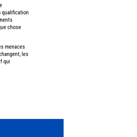
e
 qualification
ements
lque chose
les menaces
changent, les
f qui