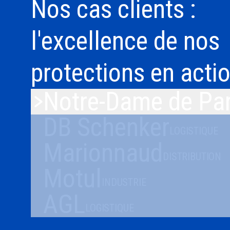
Nos cas clients :
l'excellence de nos
protections en acti
Notre-Dame de Par
DB Schenker
LOGISTIQUE
Marionnaud
DISTRIBUTION
Motul
INDUSTRIE
AGL
LOGISTIQUE