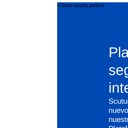
Pl
se
int
Scutu
nuevo
nuest