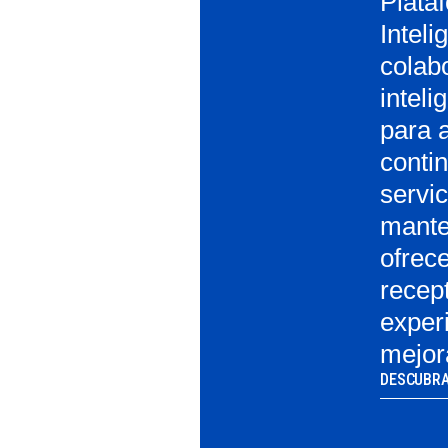
Plata
Inteli
colabo
inteli
para a
conti
servic
mante
ofrece
recept
exper
mejor
DESCUBRA