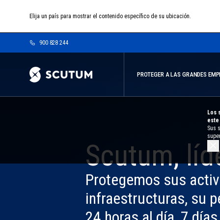
Skip
to
Elija un país para mostrar el contenido específico de su ubicación.
main
content
900 828 244
PROTEGER A LAS GRANDES EM
CATALÀ
ES
Los 
este 
Sus s
super
Scutum, líd
Cl
in
ba
Protegemos sus activ
PROTECCIÓN DE ACTIVOS
PROTECCIÓN DE INFRAESTRU
TRANSPORTE DE
VIDEOVIGILANCIA
infraestructuras, su p
PRODUCTOS Y
SEGURIDAD CONTRA
MERCANCÍAS
24 horas al día, 7 días
INCENDIOS