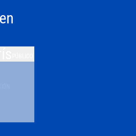
 en
ís
PÚBLICO
CIÓN