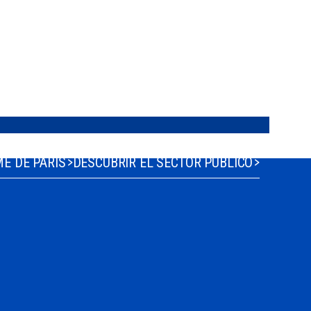
trimonio emblemático.
E DE PARÍS
DESCUBRIR EL SECTOR PÚBLICO