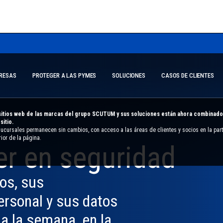
PRESAS
PROTEGER A LAS PYMES
SOLUCIONES
CASOS DE CLIENTES
PAÑOL
sitios web de las marcas del grupo SCUTUM y sus soluciones están ahora combinado
sitio.
ucursales permanecen sin cambios, con acceso a las áreas de clientes y socios en la par
ior de la página.
er en seguridad
ose
formation
nner
os, sus
Notic
CTURAS
PROTECCIÓN PERSONAL
NUESTROS CASOS PRÁCTICOS
PROTECCIÓN DE DATOS
SECTORES DE ACT
INTELIGE
PROTECCIÓN DE LOS
NOTRE-DAME DE
SENTINELONA
MUSEO SHERLOCK
DEFENSA
INTEL
ersonal y sus datos
pers
TRABAJADORES
PARIS
CENTRO DE
HOLMES
SALUD
EMPRE
a co
 a la semana, en la
AISLADOS
ESSENTIAL
OPERACIONES DE
UNIVERSIDAD DE
INDUSTRIA
ANÁLI
en el