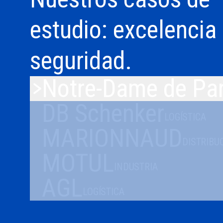
estudio: excelencia
seguridad.
Notre-Dame de Par
DB Schenker
LOGÍSTICA
MARIONNAUD
DISTRIBU
MOTUL
INDUSTRIA
AGL
LOGÍSTICA