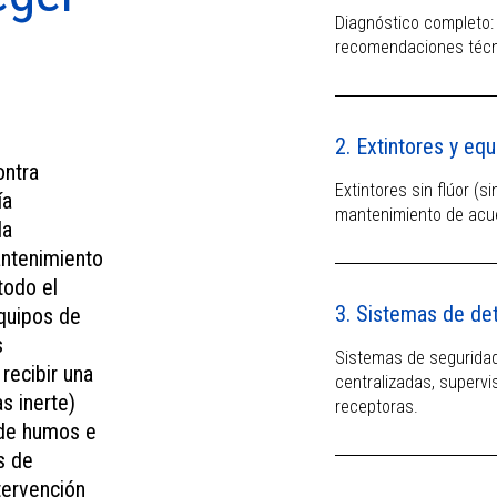
Blindando su futuro -
Diagnóstico completo: 
porque la seguridad de hoy
recomendaciones técni
construye la tranquilidad de
mañana.
2. Extintores y eq
ontra
Extintores sin flúor (s
ía
mantenimiento de acue
la
mantenimiento
todo el
3. Sistemas de det
equipos de
s
Sistemas de seguridad
recibir una
centralizadas, supervi
s inerte)
receptoras.
n de humos e
s de
ntervención