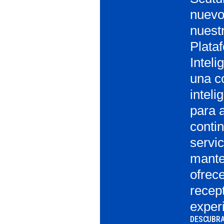
nuevo
nuest
Plata
Intel
una co
inteli
para a
conti
servic
mante
ofrece
recept
exper
DESCUBRA