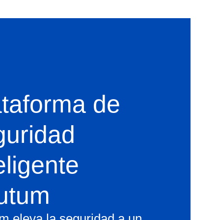
ataforma de
guridad
eligente
utum
m eleva la seguridad a un