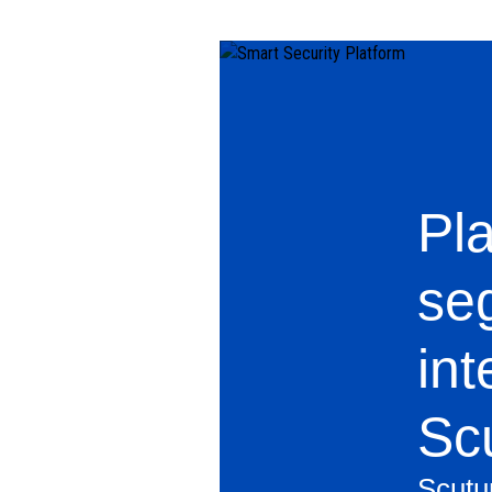
Pl
se
int
Sc
Scutu